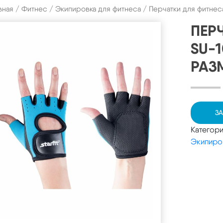
вная
/
Фитнес
/
Экипировка для фитнеса
/ Перчатки для фитнес
ПЕР
SU-
РАЗ
ЗА
Категор
Экипиро