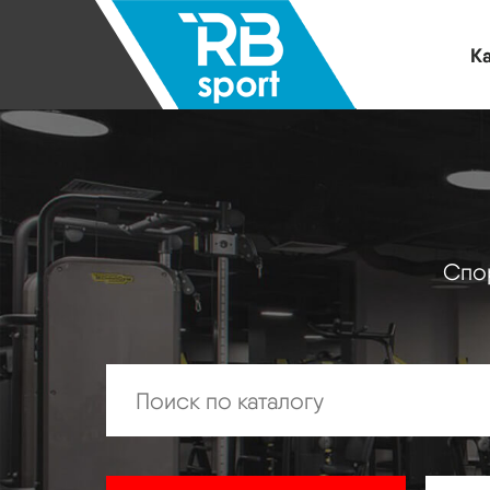
Ка
Спор
Искать: