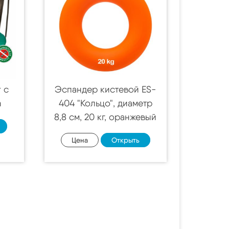
t c
Эспандер кистевой ES-
n
404 "Кольцо", диаметр
8,8 см, 20 кг, оранжевый
Цена
Открыть