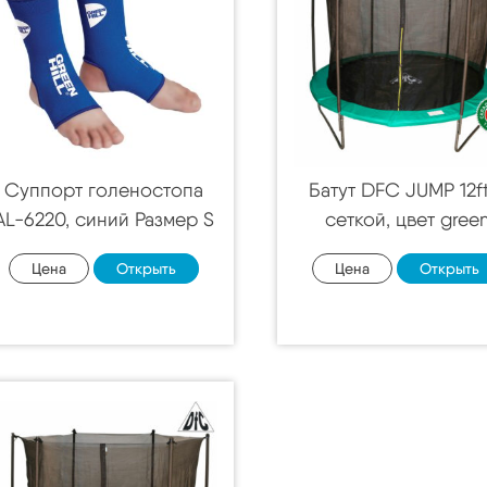
Суппорт голеностопа
Батут DFC JUMP 12f
AL-6220, синий Размер S
сеткой, цвет gree
Цена
Открыть
Цена
Открыть