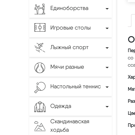
Единоборства
Игровые столы
О
Лыжный спорт
Пе
со 
сса
Мячи разные
Хар
Настольный теннис
Ма
Ра
Одежда
Цве
Скандинавская
Пр
ходьба