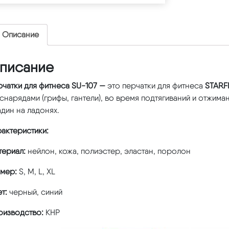
Описание
писание
рчатки для фитнеса SU-107 —
это перчатки для фитнеса
STARF
снарядами (грифы, гантели), во время подтягиваний и отжим
дин на ладонях.
актеристики:
териал:
нейлон, кожа, полиэстер, эластан, поролон
змер:
S, M, L, XL
т:
черный, синий
оизводство:
КНР