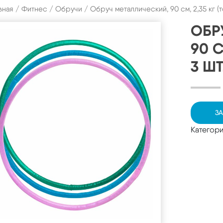
вная
/
Фитнес
/
Обручи
/ Обруч металлический, 90 см, 2,35 кг (т
ОБР
90 С
3 ШТ
ЗА
Категор