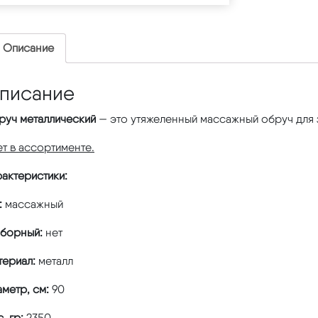
Описание
писание
руч металлический
— это утяжеленный массажный обруч для з
т в ассортименте.
актеристики:
:
массажный
зборный:
нет
териал:
металл
аметр, см:
90
, гр:
2350