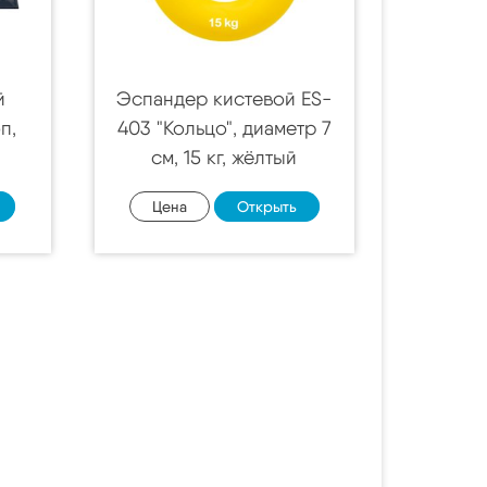
й
Эспандер кистевой ES-
п,
403 "Кольцо", диаметр 7
см, 15 кг, жёлтый
Цена
Открыть