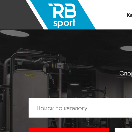
Ка
Спор
Искать: