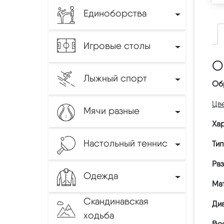
Единоборства
Игровые столы
О
Лыжный спорт
Об
Цве
Мячи разные
Хар
Настольный теннис
Тип
Ра
Одежда
Ма
Скандинавская
Ди
ходьба
Вес