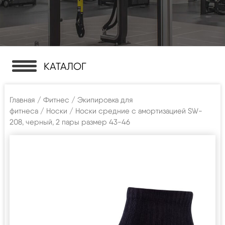
КАТАЛОГ
Главная
/
Фитнес
/
Экипировка для
фитнеса
/
Носки
/ Носки средние c амортизацией SW-
208, черный, 2 пары размер 43-46