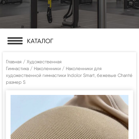
КАТАЛОГ
Главная
/
Художественная
Гимнастика
/
Наколенники
/ Наколенники для
художественной гимнастики Indolor Smart, бежевые Chanté
размер S