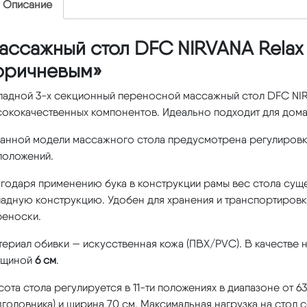
Описание
ассажный стол DFC NIRVANA Relax 
оричневым»
ладной 3-х секционный переносной массажный стол DFC NIRV
сококачественных компонентов. Идеально подходит для дома
данной модели массажного стола предусмотрена регулировка
положений.
годаря применению бука в конструкции рамы вес стола суще
адную конструкцию. Удобен для хранения и транспортировки
реноски.
териал обивки — искусственная кожа (ПВХ/PVC). В качестве
лщиной
6 см
.
ота стола регулируется в 11-ти положениях в диапазоне от 63
головника) и ширина 70 см. Максимальная нагрузка на стол с