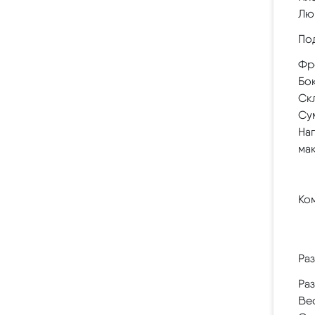
Люв
По
Фр
Бо
Ск
Су
Наг
ма
Ко
Ра
Ра
Вес