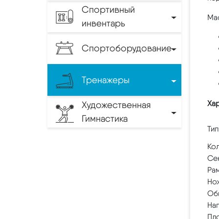
Спортивный
Мас
инвентарь
Спортоборудование
Тренажеры
Ха
Художественная
Гимнастика
Тип
Ко
Се
Ра
Но
Об
На
Пл