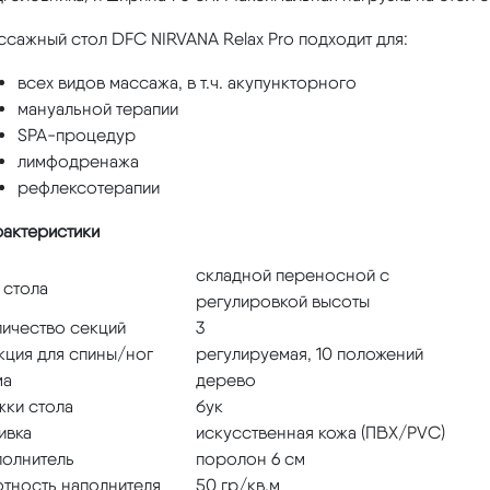
сажный стол DFC NIRVANA Relax Pro подходит для:
всех видов массажа, в т.ч. акупункторного
мануальной терапии
SPA-процедур
лимфодренажа
рефлексотерапии
рактеристики
складной переносной с
 стола
регулировкой высоты
личество секций
3
кция для спины/ног
регулируемая, 10 положений
ма
дерево
жки стола
бук
ивка
искусственная кожа (ПВХ/PVC)
полнитель
поролон 6 см
отность наполнителя
50 гр/кв.м