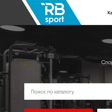
Ка
Спор
Искать: