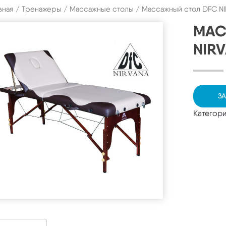
вная
/
Тренажеры
/
Массажные столы
/ Массажный стол DFC NI
МАС
NIR
ЗА
Категор