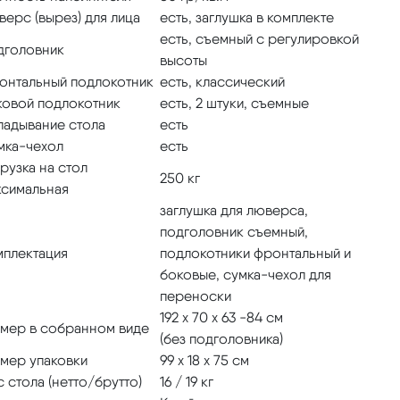
ерс (вырез) для лица
есть, заглушка в комплекте
есть, съемный с регулировкой
дголовник
высоты
онтальный подлокотник
есть, классический
ковой подлокотник
есть, 2 штуки, съемные
ладывание стола
есть
мка-чехол
есть
рузка на стол
250 кг
ксимальная
заглушка для люверса,
подголовник съемный,
мплектация
подлокотники фронтальный и
боковые, сумка-чехол для
переноски
192 х 70 х 63 -84 см
змер в собранном виде
(без подголовника)
змер упаковки
99 х 18 х 75 см
 стола (нетто/брутто)
16 / 19 кг