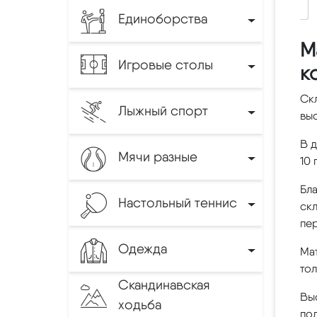
Единоборства
М
Игровые столы
к
Ск
Лыжный спорт
вы
В 
Мячи разные
10 
Бла
Настольный теннис
скл
пе
Одежда
Ма
то
Скандинавская
Выс
ходьба
под