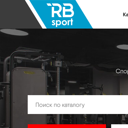
Ка
Спор
Искать: