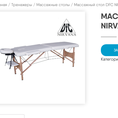
вная
/
Тренажеры
/
Массажные столы
/ Массажный стол DFC NI
МАС
NIR
ЗА
Категор