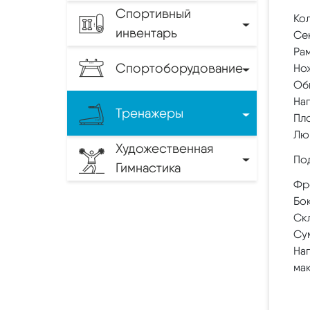
Спортивный
Ко
инвентарь
Се
Ра
Спортоборудование
Но
Об
На
Тренажеры
Пл
Люв
Художественная
По
Гимнастика
Фр
Бо
Ск
Су
Наг
ма