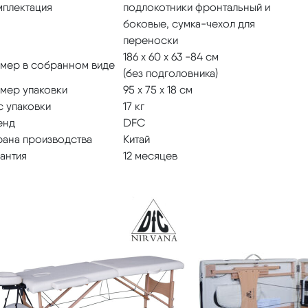
мплектация
подлокотники фронтальный и
боковые, сумка-чехол для
переноски
186 х 60 х 63 -84 см
змер в собранном виде
(без подголовника)
змер упаковки
95 х 75 х 18 см
с упаковки
17 кг
енд
DFC
рана производства
Китай
антия
12 месяцев