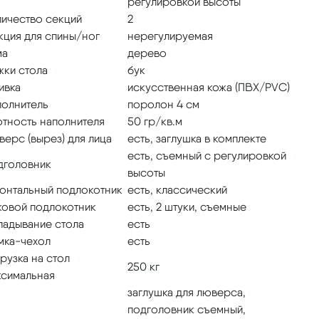
регулировкой высоты
личество секций
2
кция для спины/ног
нерегулируемая
ма
дерево
жки стола
бук
ивка
искусственная кожа (ПВХ/PVC)
полнитель
поролон 4 см
отность наполнителя
50 гр/кв.м
ерс (вырез) для лица
есть, заглушка в комплекте
есть, съемный с регулировкой
дголовник
высоты
онтальный подлокотник
есть, классический
ковой подлокотник
есть, 2 штуки, съемные
ладывание стола
есть
мка-чехол
есть
рузка на стол
250 кг
ксимальная
заглушка для люверса,
подголовник съемный,