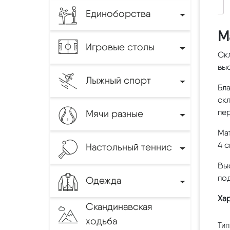
Единоборства
М
Игровые столы
Ск
вы
Лыжный спорт
Бла
скл
пе
Мячи разные
Ма
4 с
Настольный теннис
Выс
под
Одежда
Ха
Скандинавская
ходьба
Тип