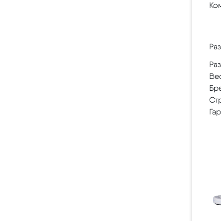
Ко
Ра
Ра
Ве
Бр
Ст
Гар