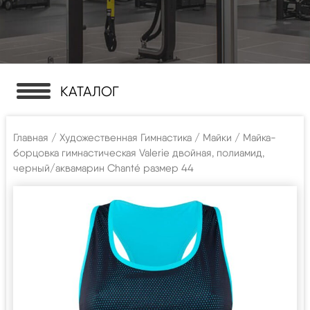
КАТАЛОГ
Главная
/
Художественная Гимнастика
/
Майки
/ Майка-
борцовка гимнастическая Valerie двойная, полиамид,
черный/аквамарин Chanté размер 44