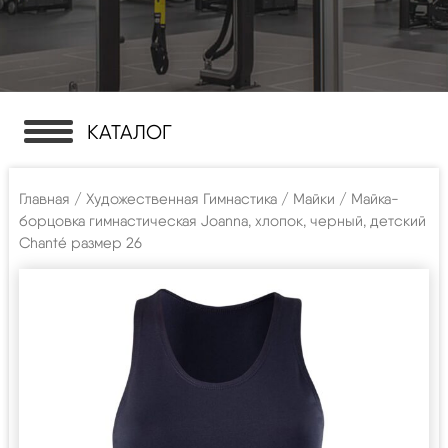
КАТАЛОГ
Главная
/
Художественная Гимнастика
/
Майки
/ Майка-
борцовка гимнастическая Joanna, хлопок, черный, детский
Chanté размер 26