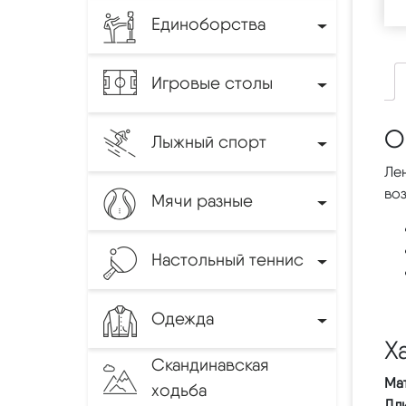
Единоборства
Игровые столы
О
Лыжный спорт
Лен
воз
Мячи разные
Настольный теннис
Одежда
Х
Скандинавская
Мат
ходьба
Дли