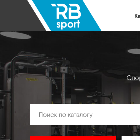
Ка
Спор
Искать: