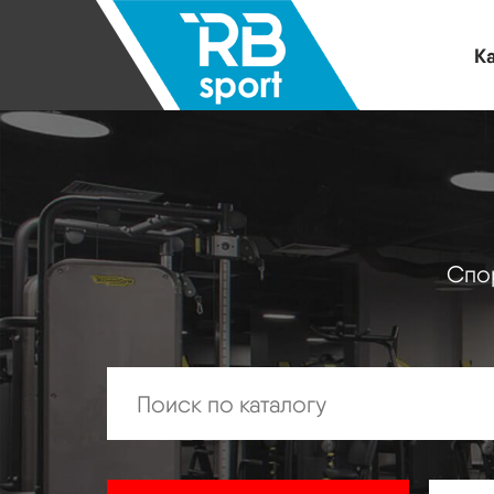
Ка
Спор
Искать: