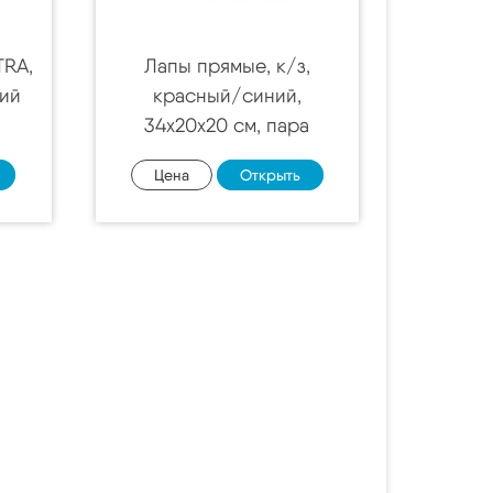
TRA,
Лапы прямые, к/з,
ний
красный/синий,
34х20х20 см, пара
Цена
Открыть