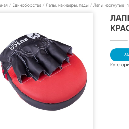
вная
/
Единоборства
/
Лапы, макивары, пады
/ Лапы изогнутые, 
ЛАП
КРА
ЗА
Категор