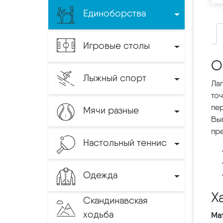
Единоборства
Игровые столы
О
Лыжный спорт
Лап
то
пер
Мячи разные
Вып
пр
Настольный теннис
Одежда
Х
Скандинавская
ходьба
Ма