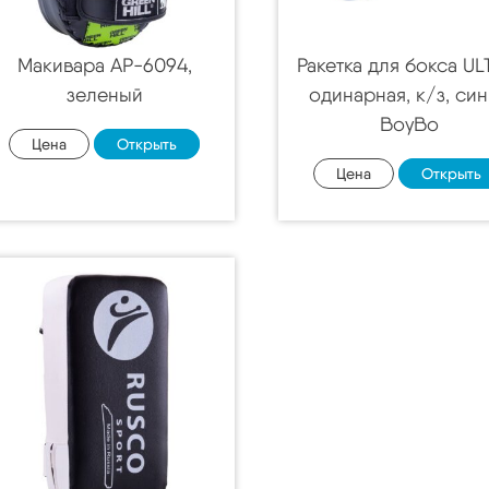
Макивара AP-6094,
Ракетка для бокса UL
зеленый
одинарная, к/з, си
BoyBo
Цена
Открыть
Цена
Открыть