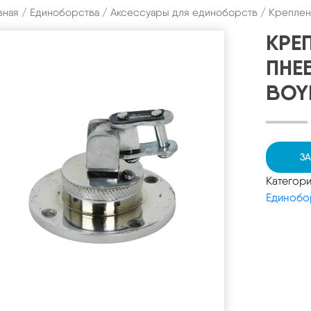
вная
/
Единоборства
/
Аксессуары для единоборств
/ Креплен
КРЕ
ПНЕ
BOY
ЗА
Категор
Единобо