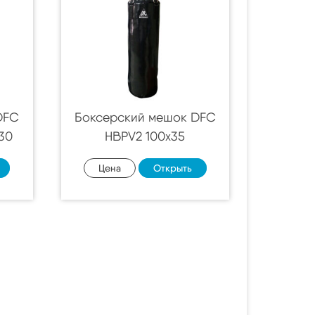
DFC
Боксерский мешок DFC
х30
HBPV2 100х35
Цена
Открыть