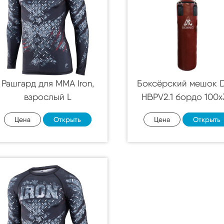
Рашгард для MMA Iron,
Боксёрский мешок 
взрослый L
HBPV2.1 бордо 100
Цена
Открыть
Цена
Открыть