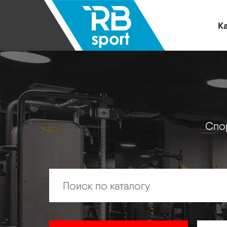
Ка
Спор
Искать: