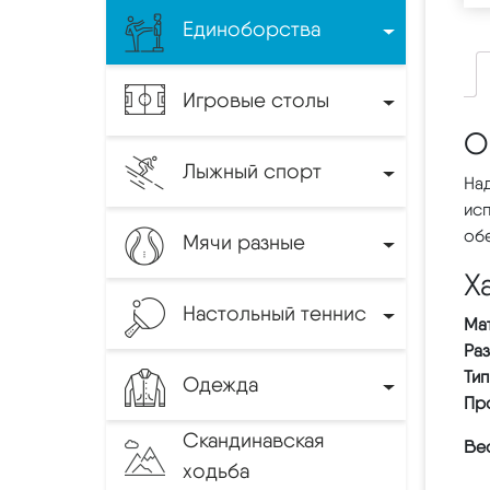
Единоборства
Игровые столы
О
Лыжный спорт
На
исп
об
Мячи разные
Х
Настольный теннис
Ма
Ра
Тип
Одежда
Пр
Скандинавская
Вес
ходьба