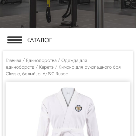
КАТАЛОГ
Главная
/
Единоборства
/
Одежда для
единоборств
/
Каратэ
/ Кимоно для рукопашного боя
Classic, белый, р. 6/190 Rusco