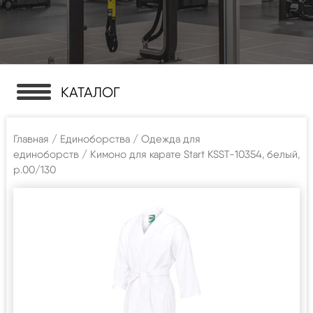
КАТАЛОГ
Главная
/
Единоборства
/
Одежда для
единоборств
/ Кимоно для карате Start KSST-10354, белый,
р.00/130