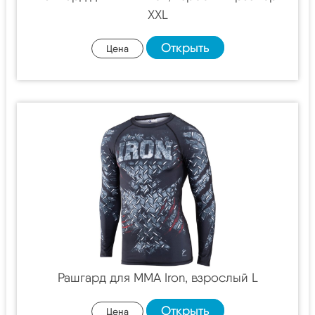
XXL
Открыть
Цена
Рашгард для MMA Iron, взрослый L
Открыть
Цена