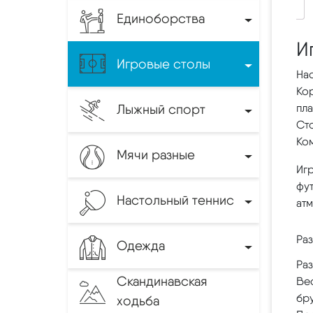
Единоборства
И
Игровые столы
Нас
Ко
Лыжный спорт
пла
Сто
Ком
Мячи разные
Игр
фут
Настольный теннис
ат
Ра
Одежда
Ра
Скандинавская
Вес
бру
ходьба