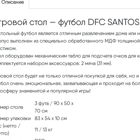
Описание
гровой стол — футбол DFC SANTOS
тольный футбол является отличным развлечением дома или н
рпус выполнен из специально обработанного МДФ толщиной 
стиком.
л оборудован механическим табло для подсчета очков для к
плектуется набором аксессуаров: 2 мяча (31 мм).
овой стол будет не только отличной покупкой для себя, но 
бол очень эмоциональная, захватывающая и проходит на боль
мосферу знаменитой и популярной игры!
3 фута / 90 х 50 х
змер стола
70 см
змер упаковки
83 х 54 х 10 см
 (нетто /
11 / 13 кг
тто)