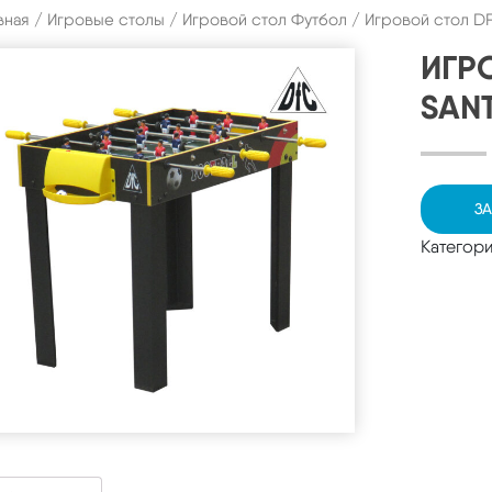
вная
/
Игровые столы
/
Игровой стол Футбол
/ Игровой стол D
ИГР
SAN
ЗА
Категор