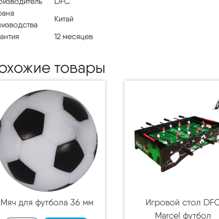
оизводитель
DFC
рана
Китай
оизводства
антия
12 месяцев
охожие товары
Мяч для футбола 36 мм
Игровой стол DF
Marcel футбол