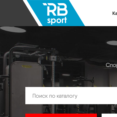
Ка
Спор
Искать: