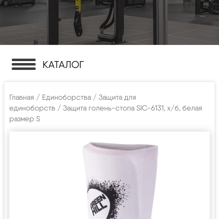
КАТАЛОГ
Главная
/
Единоборства
/
Защита для
единоборств
/ Защита голень-стопа SIC-6131, х/б, белая
размер S