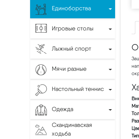
Единоборства
Игровые столы
О
Лыжный спорт
Защ
нап
Мячи разные
ок
Х
Настольный теннис
Вн
Мат
Одежда
Тол
Ра
Скандинавская
Цв
ходьба
Тип