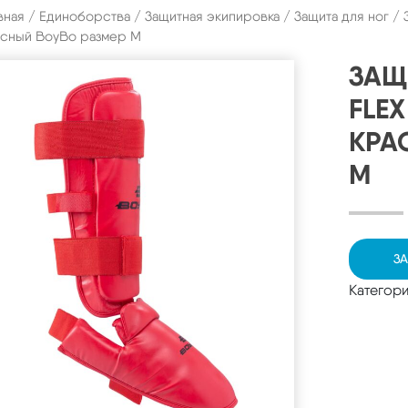
вная
/
Единоборства
/
Защитная экипировка
/
Защита для ног
/ 
асный BoyBo размер M
ЗАЩ
FLEX
КРА
M
ЗА
Категор