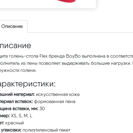
Описание
писание
ита голень-стопа Flex бренда BoyBo выполнена в соответст
олнитель из пены позволяет выдерживать большие нагрузки.
ружности голени.
арактеристики:
ешний материал:
искусственная кожа
ериал вставок:
формованная пена
щина вставки, мм:
30
змер:
XS, S, M, L
ет:
красный
 упаковки:
полиэтиленовый пакет