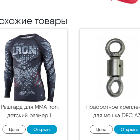
охожие товары
Рашгард для MMA Iron,
Поворотное крепле
детский размер L
для мешка DFC A
Цена
Открыть
Цена
Открыть