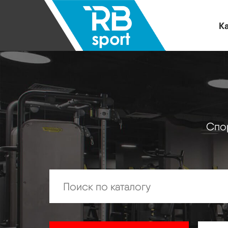
Ка
Спор
Искать: