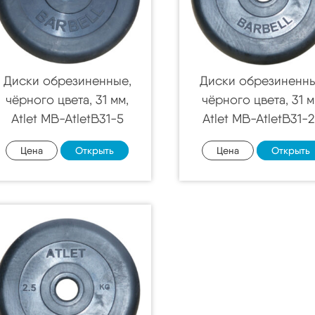
Диски обрезиненные,
Диски обрезиненны
чёрного цвета, 31 мм,
чёрного цвета, 31 м
Atlet MB-AtletB31-5
Atlet MB-AtletB31-2
Цена
Открыть
Цена
Открыть