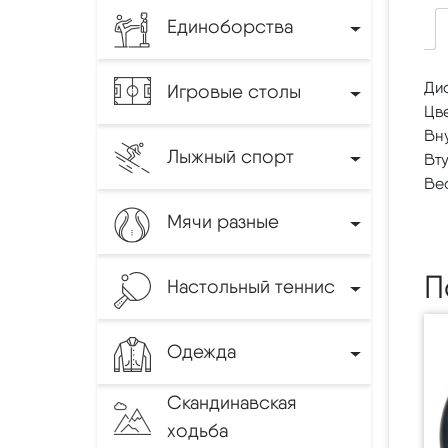
Единоборства
Ди
Игровые столы
Цве
Вну
Лыжный спорт
Вту
Вес
Мячи разные
П
Настольный теннис
Одежда
Скандинавская
ходьба