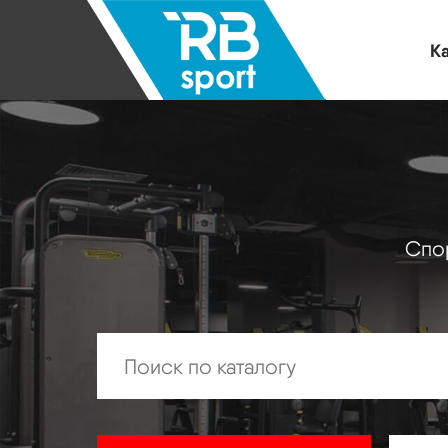
Ка
Спор
Искать: