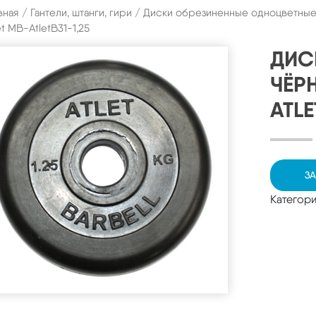
вная
/
Гантели, штанги, гири
/
Диски обрезиненные одноцветны
et MB-AtletB31-1,25
ДИС
ЧЁРН
ATLE
ЗА
Категор