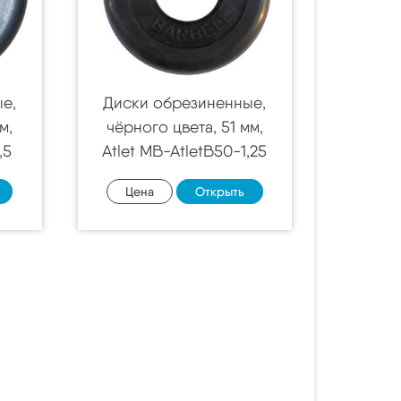
е,
Диски обрезиненные,
м,
чёрного цвета, 51 мм,
,5
Atlet MB-AtletB50-1,25
Цена
Открыть