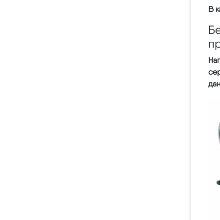
В к
Б
п
На
се
да