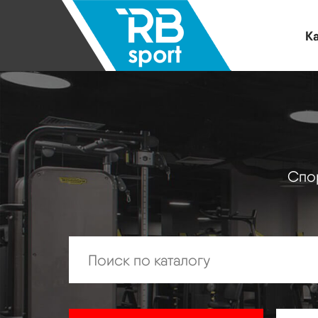
Ка
Спор
Искать: