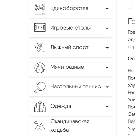
Единоборства
Г
Игровые столы
Гре
одн
Лыжный спорт
се
Осн
Мячи разные
Не
По
Ул
Настольный теннис
Ре
Ус
Одежда
По
Са
Скандинавская
Пе
Ул
ходьба