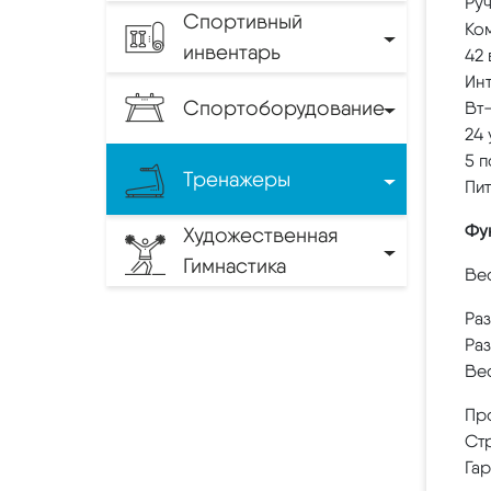
Руч
Спортивный
Ко
инвентарь
42
Ин
Спортоборудование
Вт
24
5 п
Тренажеры
Пит
Фу
Художественная
Гимнастика
Вес
Раз
Раз
Вес
Про
Стр
Гар