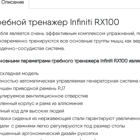
Описание
ребной тренажер Infiniti RX100
бля является очень эффективным комплексом упражнений, п
овременно тренируются все основные группы мышц как верхн
рдечно-сосудистая система.
овными параметрами гребного тренажера Infiniti RX100 явля
 складная модель
лностью автоматическая управляемая генераторная система 
учшен приводной ремень PJ7
гулируемое вентиляционное отверстие
иленный корпус и рама из аллюминия
лный ход для высоких людей
лазки сиденья из нержавеющей стали гарантируют увеличен
дали с ремнями легко регулируются под размер стопы
учшенный эргономический дизайн рукоятки