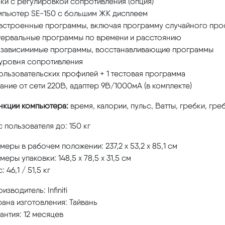
ки с регулировкой сопротивления (опция)
мпьютер SE-150 с большим ЖК дисплеем
 встроенные программы, включая программу случайного про
тервальные программы по времени и расстоянию
-зависимимые программы, восстанавливающие программы
 уровня сопротивления
ользовательских профилей + 1 тестовая программа
ание от сети 220В, адаптер 9В/1000мA (в комплекте)
нкции компьютера:
время, калории, пульс, Ватты, гребки, гр
 пользователя до: 150 кг
меры в рабочем положении: 237,2 х 53,2 х 85,1 см
меры упаковки: 148,5 х 78,5 х 31,5 см
: 46,1 / 51,5 кг
изводитель: Infiniti
ана изготовления: Тайвань
антия: 12 месяцев