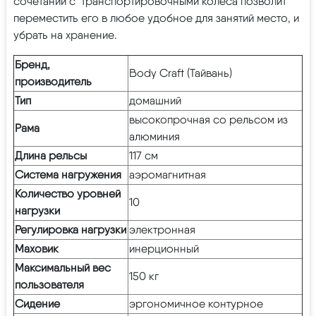
сочетании с транспортировочными колеса позволит
переместить его в любое удобное для занятий место, и
убрать на хранение.
Бренд,
Body Craft (Тайвань)
производитель
Тип
домашний
высокопрочная со рельсом из
Рама
алюминия
Длина рельсы
117 см
Система нагружения
аэромагнитная
Количество уровней
10
нагрузки
Регулировка нагрузки
электронная
Маховик
инерционный
Максимальный вес
150 кг
пользователя
Сидение
эргономичное контурное