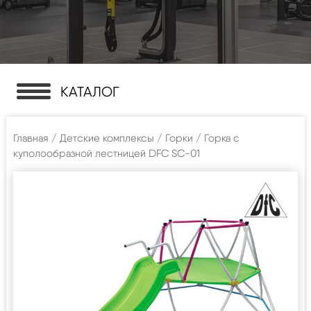
КАТАЛОГ
Главная
/
Детские комплексы
/
Горки
/ Горка с
куполообразной лестницей DFC SC-01