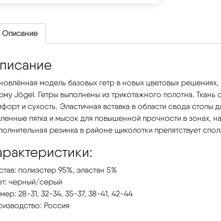
Описание
писание
новлённая модель базовых гетр в новых цветовых решениях,
му Jögel. Гетры выполнены из трикотажного полотна. Ткань
форт и сухость. Эластичная вставка в области свода стопы
ленные пятка и мысок для повышенной прочности в зонах, н
олнительная резинка в районе щиколотки препятствует спол
арактеристики:
тав: полиэстер 95%, эластан 5%
ет: черный/серый
мер: 28-31, 32-34, 35-37, 38-41, 42-44
оизводство: Россия