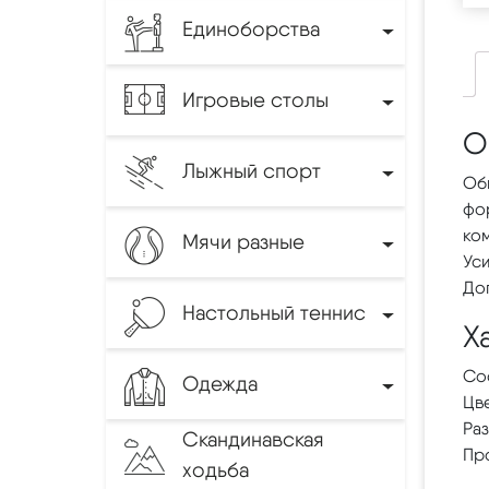
Единоборства
Игровые столы
О
Лыжный спорт
Об
фор
ком
Мячи разные
Уси
Доп
Настольный теннис
Х
Сос
Одежда
Цв
Раз
Скандинавская
Пр
ходьба