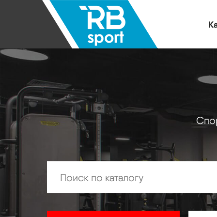
Ка
Спор
Искать: