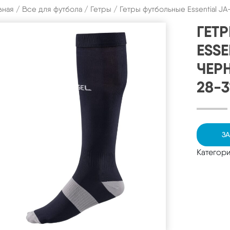
вная
/
Все для футбола
/
Гетры
/ Гетры футбольные Essential J
ГЕТ
ESSE
ЧЕР
28-3
ЗА
Категор