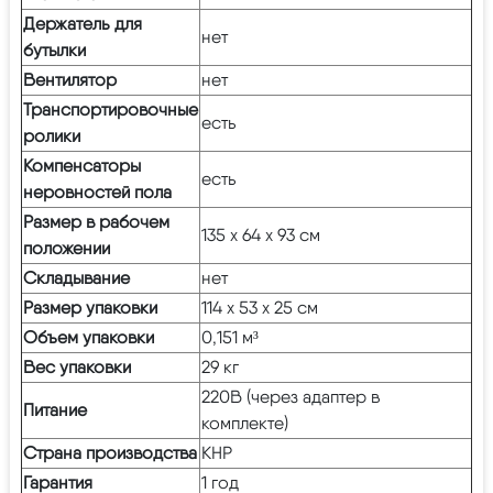
Держатель для
нет
бутылки
Вентилятор
нет
Транспортировочные
есть
ролики
Компенсаторы
есть
неровностей пола
Размер в рабочем
135 х 64 х 93 см
положении
Складывание
нет
Размер упаковки
114 х 53 х 25 см
Объем упаковки
0,151 м³
Вес упаковки
29 кг
220В (через адаптер в
Питание
комплекте)
Страна производства
КНР
Гарантия
1 год