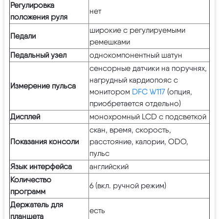
Регулировка
нет
положения руля
широкие с регулируемыми
Педали
ремешками
Педальный узел
однокомпонентный шатун
сенсорные датчики на поручнях,
нагрудный кардиопояс с
Измерение пульса
монитором
DFC W117
(опция,
приобретается отдельно)
Дисплей
монохромный LCD с подсветкой
скан, время, скорость,
Показания консоли
расстояние, калории, ODO,
пульс
Язык интерфейса
английский
Количество
6 (вкл. ручной режим)
программ
Держатель для
есть
планшета