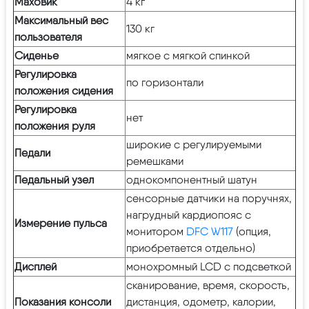
Маховик
4 кг
Максимальный вес
130 кг
пользователя
Сиденье
мягкое с мягкой спинкой
Регулировка
по горизонтали
положения сидения
Регулировка
нет
положения руля
широкие с регулируемыми
Педали
ремешками
Педальный узел
однокомпонентный шатун
сенсорные датчики на поручнях,
нагрудный кардиопояс с
Измерение пульса
монитором
DFC W117
(опция,
приобретается отдельно)
Дисплей
монохромный LCD с подсветкой
сканирование, время, скорость,
Показания консоли
дистанция, одометр, калории,