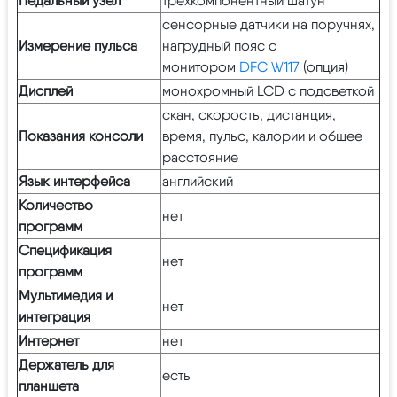
Педальный узел
трехкомпонентный шатун
сенсорные датчики на поручнях,
Измерение пульса
нагрудный пояс с
монитором
DFC W117
(опция)
Дисплей
монохромный LCD с подсветкой
скан, cкорость, дистанция,
Показания консоли
время, пульс, калории и общее
расстояние
Язык интерфейса
английский
Количество
нет
программ
Спецификация
нет
программ
Мультимедия и
нет
интеграция
Интернет
нет
Держатель для
есть
планшета