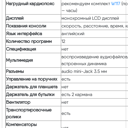
Нагрудный кардиопояс
рекомендуем комплект
W117
(по
— часы)
Дисплей
монохромный LCD дисплей
Показания консоли
скорость, расстояние, время, к
Язык интерфейса
английский
Количество программ
12
Спецификация
нет
воспроизведение аудиофайлов,
Мультимедия
встроенных динамика
Разъемы
audio mini-Jack 3.5 мм
Управление на поручнях
есть
Держатель для планшета
нет
Держатель для бутылки
есть 2 кармана
Вентилятор
нет
Транспортировочные
есть
ролики
Компенсаторы
нет