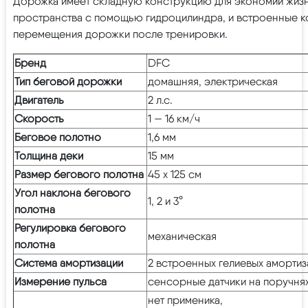
Дорожка имеет складную конструкцию для экономии жиз
пространства с помощью гидроцилиндра, и встроенные к
перемещения дорожки после тренировки.
Бренд
DFC
Тип беговой дорожки
домашняя, электрическая
Двигатель
2 л.с.
Скорость
1 — 16 км/ч
Беговое полотно
1,6 мм
Толщина деки
15 мм
Размер бегового полотна
45 х 125 см
Угол наклона бегового
1, 2 и 3°
полотна
Регулировка бегового
механическая
полотна
Система амортизации
2 встроенных гелиевых амортиз
Измерение пульса
сенсорные датчики на поручня
нет применика,