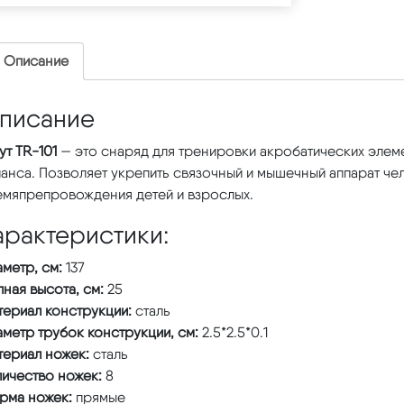
Описание
писание
ут TR-101
— это снаряд для тренировки акробатических элеме
анса. Позволяет укрепить связочный и мышечный аппарат чел
емяпрепровождения детей и взрослых.
арактеристики:
аметр, см:
137
ная высота, см:
25
териал конструкции:
сталь
метр трубок конструкции, см:
2.5*2.5*0.1
териал ножек:
сталь
личество ножек:
8
рма ножек:
прямые