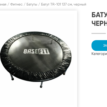
вная
/
Фитнес
/
Батуты
/ Батут TR-101 137 см, черный
БАТУ
ЧЕР
ЗА
Категор