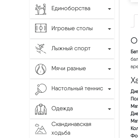
Единоборства
Игровые столы
О
Лыжный спорт
Бат
бал
вр
Мячи разные
Х
Настольный теннис
Ди
Пол
Ма
Одежда
Диа
Ма
Скандинавская
Ко
ходьба
Фо