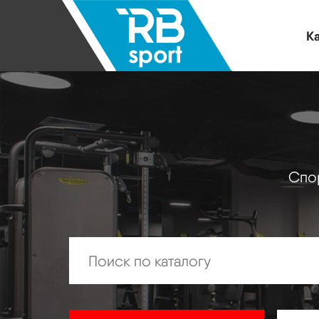
Ка
Спор
Искать: