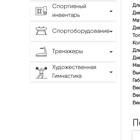
Дл
Спортивный
Диа
инвентарь
Ма
Ди
Спортоборудование
То
Ко
Дл
Тренажеры
Диа
Мак
Художественная
Выс
Гимнастика
Габ
Вес
Вес
Вес
П