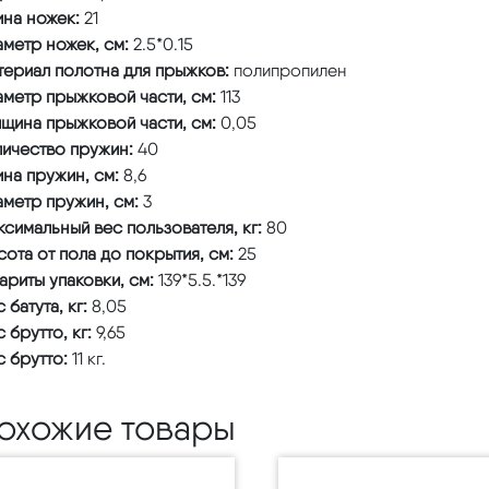
ина ножек:
21
метр ножек, см:
2.5*0.15
териал полотна для прыжков:
полипропилен
аметр прыжковой части, см:
113
лщина прыжковой части, см:
0,05
личество пружин:
40
ина пружин, см:
8,6
метр пружин, см:
3
симальный вес пользователя, кг:
80
ота от пола до покрытия, см:
25
ариты упаковки, см:
139*5.5.*139
 батута, кг:
8,05
 брутто, кг:
9,65
 брутто:
11 кг.
охожие товары