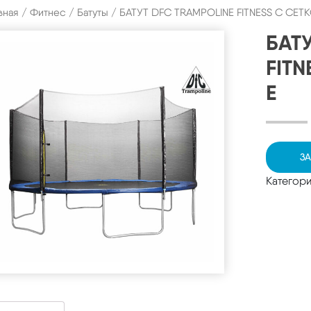
вная
/
Фитнес
/
Батуты
/ БАТУТ DFC TRAMPOLINE FITNESS С СЕТК
БАТ
FITN
E
ЗА
Категор