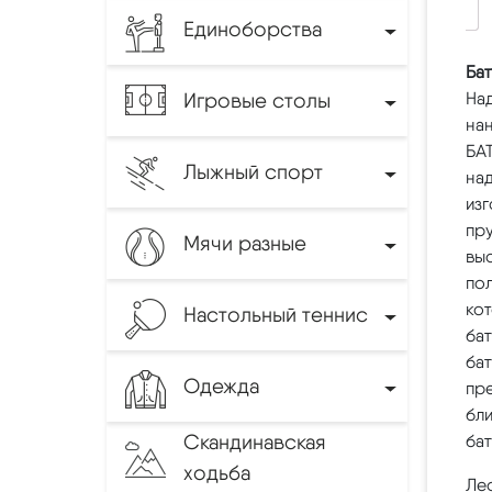
Единоборства
Бат
Игровые столы
На
на
БА
Лыжный спорт
на
изг
пру
Мячи разные
вы
по
ко
Настольный теннис
бат
бат
Одежда
пре
бли
Скандинавская
ба
ходьба
Лес