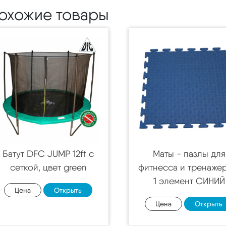
охожие товары
Батут DFC JUMP 12ft c
Маты - пазлы для
сеткой, цвет green
фитнесса и тренаже
1 элемент СИНИЙ
Цена
Открыть
Цена
Открыть