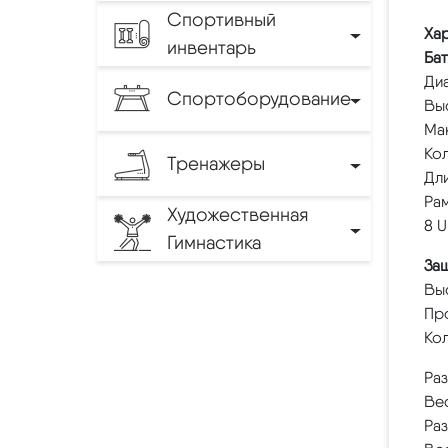
Спортивный
Хар
инвентарь
Бат
Диа
Спортоборудование
Выс
Мак
Кол
Тренажеры
Дли
Рам
Художественная
8 U
Гимнастика
Защ
Выс
Про
Кол
Раз
Вес
Раз