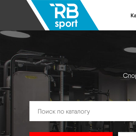
Ка
Спор
Искать: