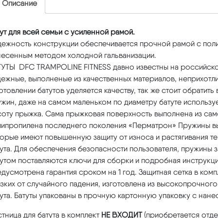
Описание
ут для всей семьи с усиленной рамой.
дежность конструкции обеспечивается прочной рамой с по
несенным методом холодной гальванизации.
ТУТЫ DFC TRAMPOLINE FITNESS давно известны на российско
дежные, выполненые из качественных материалов, неприхотл
отовлении батутов уделяется качеству, так же стоит обратит
жин, даже на самом маленьком по диаметру батуте используе
соту прыжка. Сама прыжковая поверхность выполнена из сам
липропилена последнего поколения «Перматрон» Пружины вы
торые имеют повышенную защиту от износа и растягивания т
ута. Для обеспечения безопасности пользователя, пружины 
утом поставляются ключи для сборки и подробная инструкци
дусмотрена гарантия сроком на 1 год. Защитная сетка в ком
зких от случайного падения, изготовлена из высокопрочного
тута. Батуты упакованы в прочную картонную упаковку с на
тница для батута в комплект
НЕ ВХОДИТ
(приобретается отде