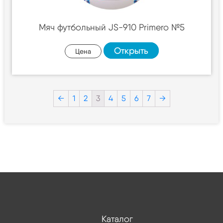
Мяч футбольный JS-910 Primero №5
Открыть
Цена
←
1
2
3
4
5
6
7
→
Каталог