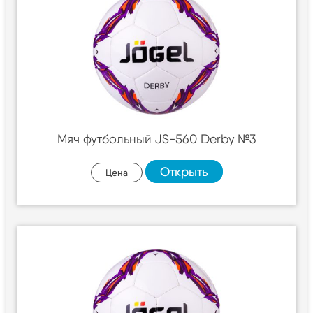
Мяч футбольный JS-560 Derby №3
Открыть
Цена