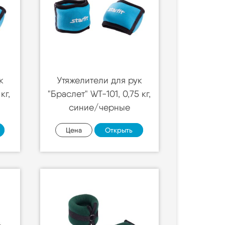
к
Утяжелители для рук
кг,
"Браслет" WT-101, 0,75 кг,
синие/черные
Цена
Открыть