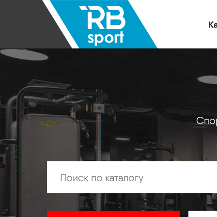
Ка
Спор
Искать: