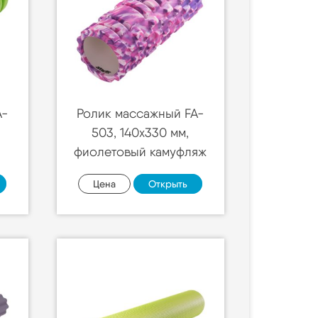
A-
Ролик массажный FA-
503, 140х330 мм,
фиолетовый камуфляж
Цена
Открыть