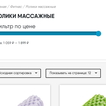
вная
/
Фитнес
/ Ролики массажные
ОЛИКИ МАССАЖНЫЕ
ильтр по цене
а:
1 059 ₽
—
1 899 ₽