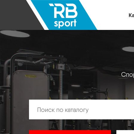
Ка
Спор
Искать: