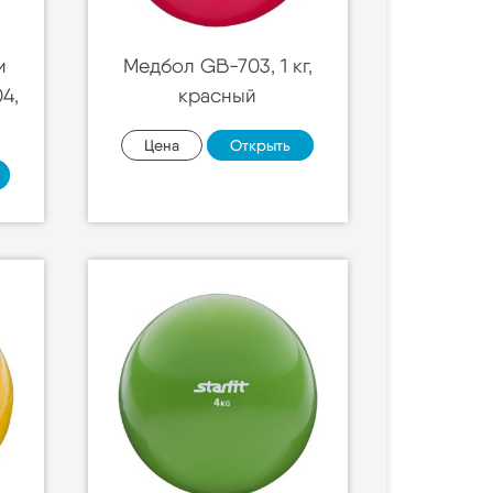
и
Медбол GB-703, 1 кг,
04,
красный
Цена
Открыть