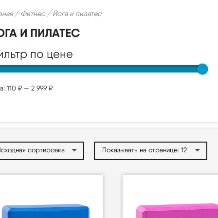
вная
/
Фитнес
/ Йога и пилатес
ОГА И ПИЛАТЕС
ильтр по цене
а:
110 ₽
—
2 999 ₽