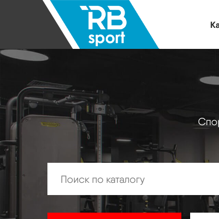
Ка
Спор
Искать: