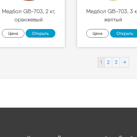
Медбол GB-703, 2 кг,
Медбол GB-703, 3 к
оранжевый
желтый
Цена
Открыть
Цена
Открыть
1
2
3
→