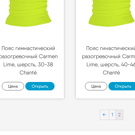
Пояс гимнастический
Пояс гинастически
разогревочный Carmen
разогревочный Carm
Lime, шерсть, 30-38
Lime, шерсть, 40-4
Chanté
Chanté
Цена
Открыть
Цена
Открыть
←
1
2