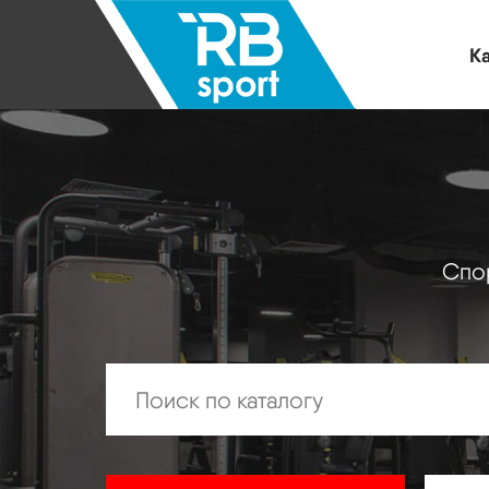
Ка
Спор
Искать: